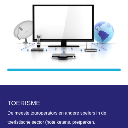
T
O
E
R
I
S
M
E
De meeste touroperators en andere spelers in de
toeristische sector (hotelketens, pretparken,