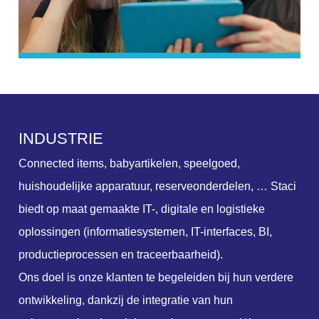
I
N
D
U
S
T
R
I
E
Connected items, babyartikelen, speelgoed,
huishoudelijke apparatuur, reserveonderdelen, … Staci
biedt op maat gemaakte IT-, digitale en logistieke
oplossingen (informatiesystemen, IT-interfaces, BI,
productieprocessen en traceerbaarheid).
Ons doel is onze klanten te begeleiden bij hun verdere
ontwikkeling, dankzij de integratie van hun