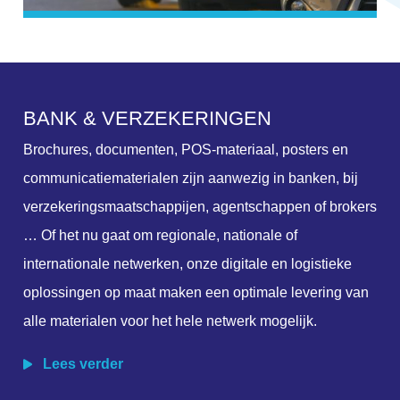
B
A
N
K
&
V
E
R
Z
E
K
E
R
I
N
G
E
N
Brochures, documenten, POS-materiaal, posters en
communicatiematerialen zijn aanwezig in banken, bij
verzekeringsmaatschappijen, agentschappen of brokers
… Of het nu gaat om regionale, nationale of
internationale netwerken, onze digitale en logistieke
oplossingen op maat maken een optimale levering van
alle materialen voor het hele netwerk mogelijk.
Lees verder