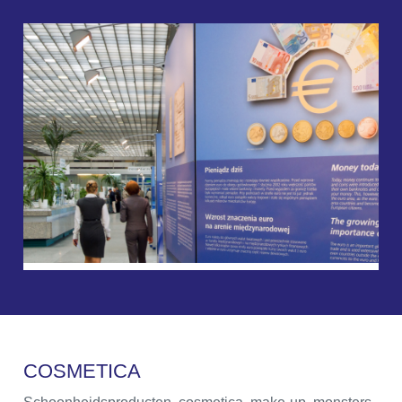
C
O
S
M
E
T
I
C
A