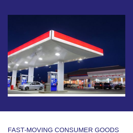
F
A
S
T
-
M
O
V
I
N
G
C
O
N
S
U
M
E
R
G
O
O
D
S