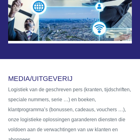
M
E
D
I
A
/
U
I
T
G
E
V
E
R
I
J
Logistiek van de geschreven pers (kranten, tijdschriften,
speciale nummers, serie …) en boeken,
klantprogramma’s (bonussen, cadeaus, vouchers …),
onze logistieke oplossingen garanderen diensten die
voldoen aan de verwachtingen van uw klanten en
abonnees.