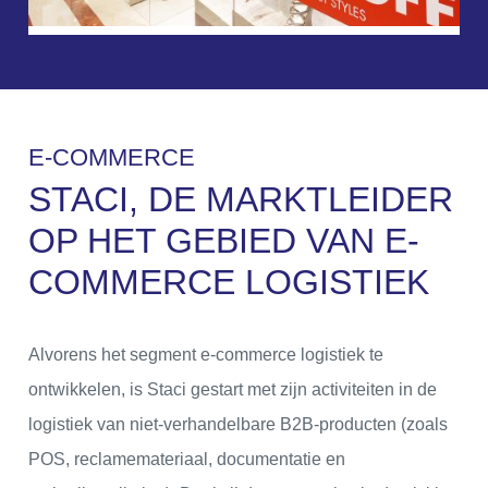
E
-
C
O
M
M
E
R
C
E
STACI, DE MARKTLEIDER
OP HET GEBIED VAN E-
COMMERCE LOGISTIEK
Alvorens het segment e-commerce logistiek te
ontwikkelen, is Staci gestart met zijn activiteiten in de
logistiek van niet-verhandelbare B2B-producten (zoals
POS, reclamemateriaal, documentatie en