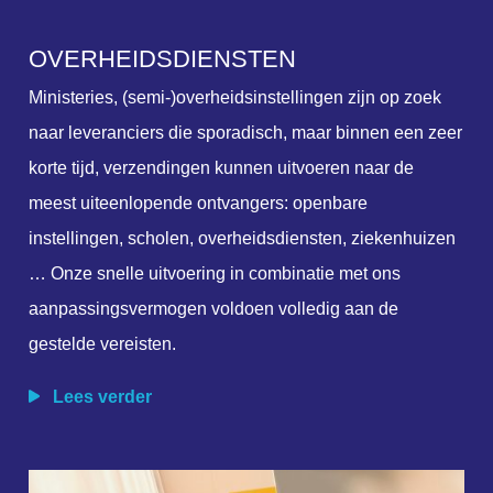
O
V
E
R
H
E
I
D
S
D
I
E
N
S
T
E
N
Ministeries, (semi-)overheidsinstellingen zijn op zoek
naar leveranciers die sporadisch, maar binnen een zeer
korte tijd, verzendingen kunnen uitvoeren naar de
meest uiteenlopende ontvangers: openbare
instellingen, scholen, overheidsdiensten, ziekenhuizen
… Onze snelle uitvoering in combinatie met ons
aanpassingsvermogen voldoen volledig aan de
gestelde vereisten.
Lees verder