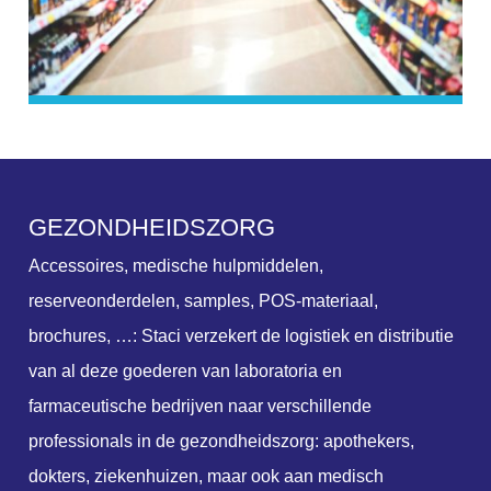
G
E
Z
O
N
D
H
E
I
D
S
Z
O
R
G
Accessoires, medische hulpmiddelen,
reserveonderdelen, samples, POS-materiaal,
brochures, …: Staci verzekert de logistiek en distributie
van al deze goederen van laboratoria en
farmaceutische bedrijven naar verschillende
professionals in de gezondheidszorg: apothekers,
dokters, ziekenhuizen, maar ook aan medisch