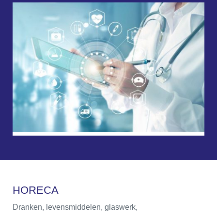
H
O
R
E
C
A
Dranken, levensmiddelen, glaswerk,