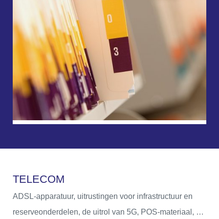
T
E
L
E
C
O
M
ADSL-apparatuur, uitrustingen voor infrastructuur en
reserveonderdelen, de uitrol van 5G, POS-materiaal, …