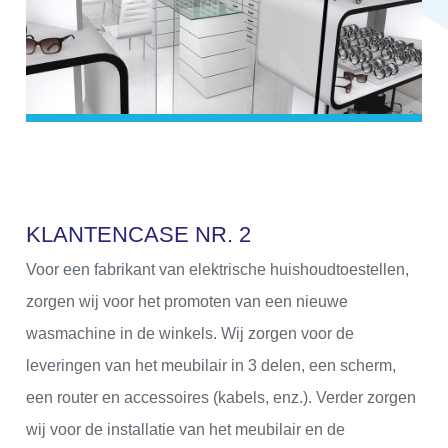
K
L
A
N
T
E
N
C
A
S
E
N
R
.
2
Voor een fabrikant van elektrische huishoudtoestellen,
zorgen wij voor het promoten van een nieuwe
wasmachine in de winkels. Wij zorgen voor de
leveringen van het meubilair in 3 delen, een scherm,
een router en accessoires (kabels, enz.). Verder zorgen
wij voor de installatie van het meubilair en de