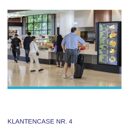
K
L
A
N
T
E
N
C
A
S
E
N
R
.
4