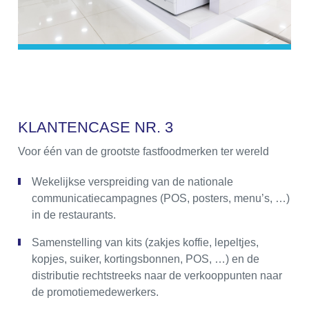
K
L
A
N
T
E
N
C
A
S
E
N
R
.
3
Voor één van de grootste fastfoodmerken ter wereld
Wekelijkse verspreiding van de nationale
communicatiecampagnes (POS, posters, menu’s, …)
in de restaurants.
Samenstelling van kits (zakjes koffie, lepeltjes,
kopjes, suiker, kortingsbonnen, POS, …) en de
distributie rechtstreeks naar de verkooppunten naar
de promotiemedewerkers.