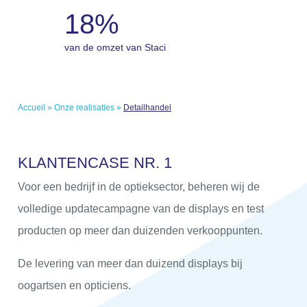
18%
van de omzet van Staci
Accueil
»
Onze realisaties
»
Detailhandel
K
L
A
N
T
E
N
C
A
S
E
N
R
.
1
Voor een bedrijf in de optieksector, beheren wij de
volledige updatecampagne van de displays en test
producten op meer dan duizenden verkooppunten.
De levering van meer dan duizend displays bij
oogartsen en opticiens.