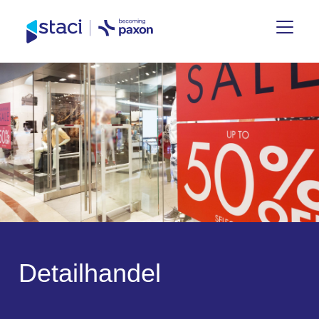
Staci
Nederland
D
e
t
a
i
l
h
a
n
d
e
l