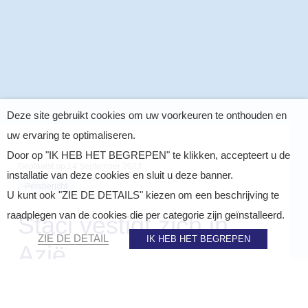
Deze site gebruikt cookies om uw voorkeuren te onthouden en
uw ervaring te optimaliseren.
Door op "IK HEB HET BEGREPEN" te klikken, accepteert u de
Geplaatst op
14 September 2023
installatie van deze cookies en sluit u deze banner.
Persbericht
U kunt ook "ZIE DE DETAILS" kiezen om een beschrijving te
raadplegen van de cookies die per categorie zijn geïnstalleerd.
Staci vestigt zich in
ZIE DE DETAIL
IK HEB HET BEGREPEN
Azië
DELEN OP :