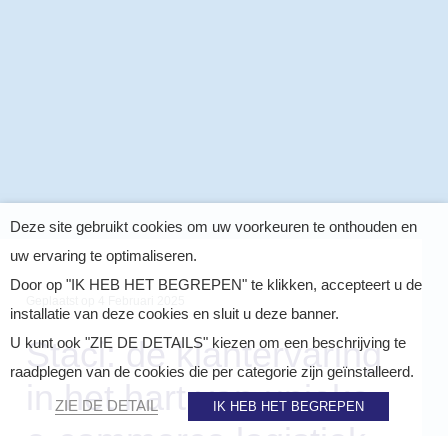
Deze site gebruikt cookies om uw voorkeuren te onthouden en
uw ervaring te optimaliseren.
Door op "IK HEB HET BEGREPEN" te klikken, accepteert u de
Geplaatst op
4 Februari 2025
installatie van deze cookies en sluit u deze banner.
Staci: de klantervaring
U kunt ook "ZIE DE DETAILS" kiezen om een beschrijving te
raadplegen van de cookies die per categorie zijn geïnstalleerd.
in het hart van unieke
ZIE DE DETAIL
IK HEB HET BEGREPEN
e-commerce logistiek