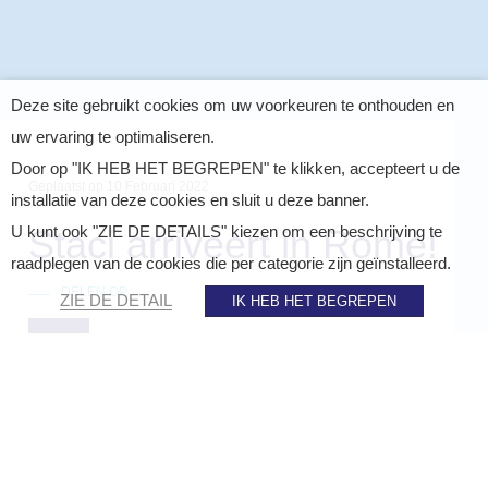
Deze site gebruikt cookies om uw voorkeuren te onthouden en
uw ervaring te optimaliseren.
Door op "IK HEB HET BEGREPEN" te klikken, accepteert u de
Geplaatst op
10 Februari 2022
installatie van deze cookies en sluit u deze banner.
Staci arriveert in Rome!
U kunt ook "ZIE DE DETAILS" kiezen om een beschrijving te
raadplegen van de cookies die per categorie zijn geïnstalleerd.
DELEN OP :
ZIE DE DETAIL
IK HEB HET BEGREPEN