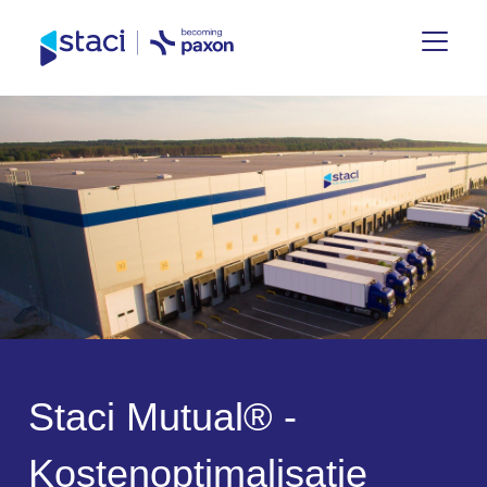
Staci
Nederland
S
t
a
c
i
M
u
t
u
a
l
®
-
K
o
s
t
e
n
o
p
t
i
m
a
l
i
s
a
t
i
e