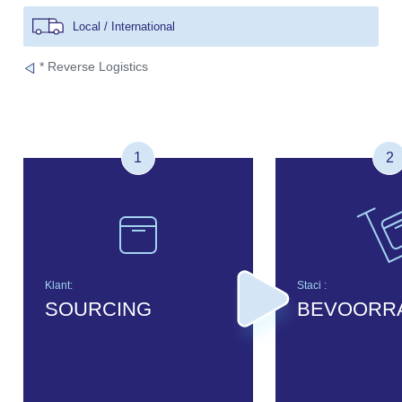
Local / International
* Reverse Logistics
1
2
Klant:
Staci :
SOURCING
BEVOORR