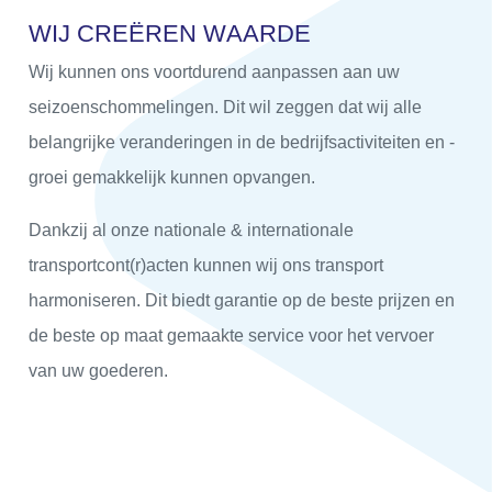
W
I
J
C
R
E
Ë
R
E
N
W
A
A
R
D
E
Wij kunnen ons voortdurend aanpassen aan uw
seizoenschommelingen. Dit wil zeggen dat wij alle
belangrijke veranderingen in de bedrijfsactiviteiten en -
groei gemakkelijk kunnen opvangen.
Dankzij al onze nationale & internationale
transportcont(r)acten kunnen wij ons transport
harmoniseren. Dit biedt garantie op de beste prijzen en
de beste op maat gemaakte service voor het vervoer
van uw goederen.